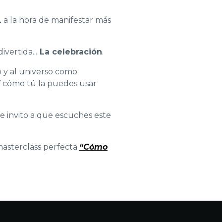
L
a la hora de manifestar más
vertida...
La celebración
.
jo y al universo como
 Y cómo tú la puedes usar
e invito a que escuches este
masterclass perfecta
“Cómo